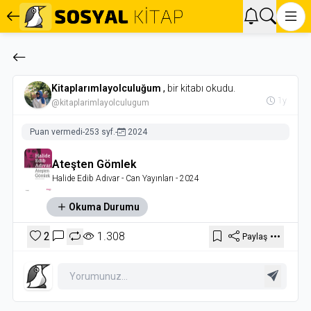
Kitaplarımlayolculuğum
,
bir kitabı okudu.
1y
@kitaplarimlayolculugum
Puan vermedi
-
253 syf.
-
2024
Ateşten Gömlek
Halide Edib Adıvar
- Can Yayınları
- 2024
Okuma Durumu
2
1.308
Paylaş