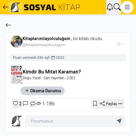
Kitaplarımlayolculuğum
,
bir kitabı okudu.
1y
@kitaplarimlayolculugum
Puan vermedi
-
336 syf.
-
2022
Kimdir Bu Mitat Karaman?
Doğu Yücel
- Can Yayınları
- 2022
Okuma Durumu
2
1.186
Paylaş