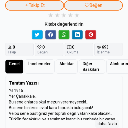
Takip Et
Beğen
Kitabı değerlendirin
0
0
0
693
Takip
Beğeni
Okuma
İzlenme
Genel
İncelemeler
Alıntılar
Diğer
Alıntıları
Baskıları
Tanıtım Yazısı
Yıl 1915…
Yer Çanakkale…
Bu sene onlarca okul mezun veremeyecek!..
Bu sene binlerce evlat kara toprakla buluşacak!..
Ve bu sene bastığınız yer toprak değil, vatan kalbi olacak!..
Türkün fedakârlığı ve sarsılmaz inancı bu cephede bir vatan
daha fazla
yarattı.