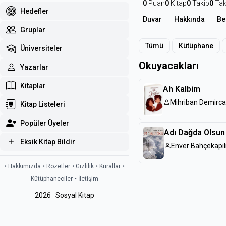
0
Puan
0
Kitap
0
Takip
0
Tak
Hedefler
Duvar
Hakkında
Be
Gruplar
Tümü
Kütüphane
Üniversiteler
Okuyacakları
Yazarlar
Kitaplar
Ah Kalbim
Mihriban Demirc
Kitap Listeleri
Popüler Üyeler
Adı Dağda Olsun
Eksik Kitap Bildir
Enver Bahçekapıl
• Hakkımızda
• Rozetler
• Gizlilik
• Kurallar
•
Kütüphaneciler
• İletişim
2026 · Sosyal Kitap