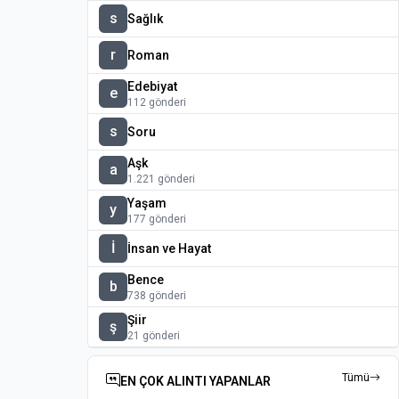
s
Sağlık
r
Roman
Edebiyat
e
112 gönderi
s
Soru
Aşk
a
1.221 gönderi
Yaşam
y
177 gönderi
İ
İnsan ve Hayat
Bence
b
738 gönderi
Şiir
ş
21 gönderi
Tümü
EN ÇOK ALINTI YAPANLAR