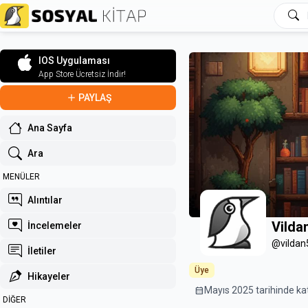
IOS Uygulaması
App Store Ücretsiz İndir!
PAYLAŞ
Ana Sayfa
Ara
MENÜLER
Alıntılar
Vilda
İncelemeler
@vildan
İletiler
Üye
Hikayeler
calendar_month
Mayıs 2025 tarihinde kat
DİĞER