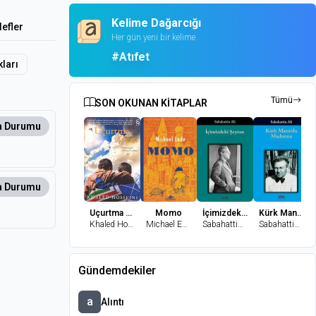
Kelime Dağarcığı
efler
Her gün yeni bir kelime
#Atıfet
kları
Tümü
SON OKUNAN KİTAPLAR
 Durumu
 Durumu
Uçurtma Avcısı
Momo
İçimizdeki Şeytan
Kürk Mantolu Madonna
Khaled Hosseini
Michael Ende
Sabahattin Ali
Sabahattin Ali
Gündemdekiler
a
Alıntı