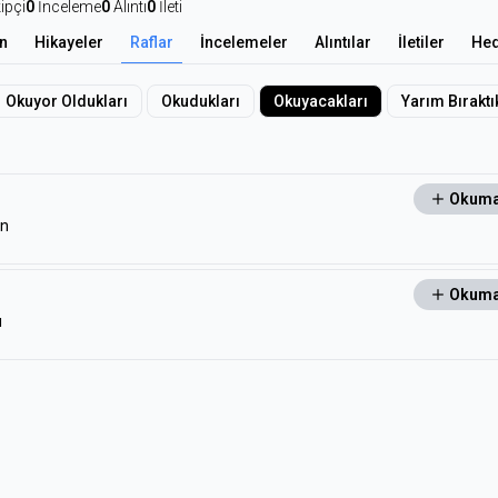
ipçi
0
İnceleme
0
Alıntı
0
İleti
n
Hikayeler
Raflar
İncelemeler
Alıntılar
İletiler
Hed
Okuyor Oldukları
Okudukları
Okuyacakları
Yarım Bıraktı
Okuma
an
Okuma
ı