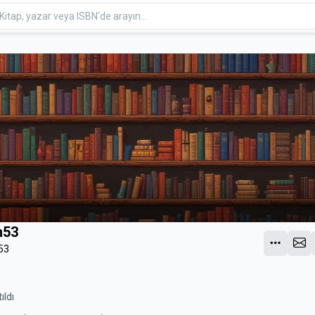
n53
53
ıldı