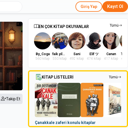
Kayıt Ol
Giriş Yap
Tümü
EN ÇOK KİTAP OKUYANLAR
By_Coga
faik.yilmaz.9
Sani
Elif ツ
Canan
560 kitap
550 kitap
492 kitap
474 kitap
417 kitap
402 
KİTAP LİSTELERİ
Tümü
Takip Et
Çanakkale zaferi konulu kitaplar