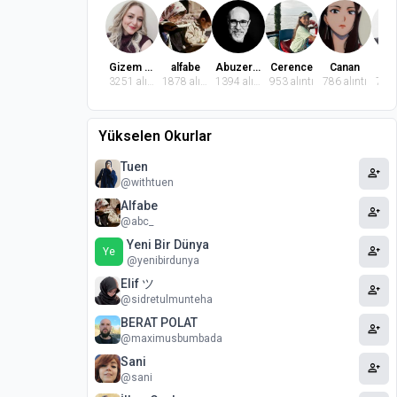
Gizem Dindaroğlu
alfabe
Abuzer Badem
Cerence
Canan
El
3251 alıntı
1878 alıntı
1394 alıntı
953 alıntı
786 alıntı
764 
Yükselen Okurlar
Tuen
person_add
@withtuen
Alfabe
person_add
@abc_
Yeni Bir Dünya
person_add
Ye
@yenibirdunya
Elif ツ
person_add
@sidretulmunteha
BERAT POLAT
person_add
@maximusbumbada
Sani
person_add
@sani