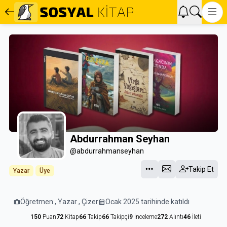
Abdurrahman Seyhan
@abdurrahmanseyhan
Takip Et
Yazar
Üye
trip
Öğretmen , Yazar , Çizer
calendar_month
Ocak 2025 tarihinde katıldı
150
Puan
72
Kitap
66
Takip
66
Takipçi
9
İnceleme
272
Alıntı
46
İleti