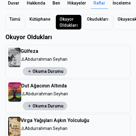
Duvar
Hakkında
Ben
Hikayeler
Raflar
İncelemele
Tümü
Kütüphane
Okuyor
Okudukları
Okuyacak
Oldukları
Okuyor Oldukları
Gülfeza
Abdurrahman Seyhan
Okuma Durumu
Dut Ağacının Altında
Abdurrahman Seyhan
Okuma Durumu
Virga Yağışları Aşkın Yolculuğu
Abdurrahman Seyhan